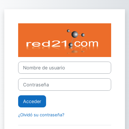
Salta al contenido principal
Entrar a Red21
Nombre de usuario
Contraseña
Acceder
¿Olvidó su contraseña?